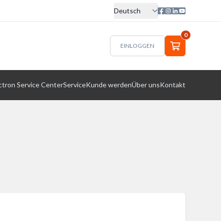
Deutsch
0
EINLOGGEN
ctron Service Center
Service
Kunde werden
Über uns
Kontakt