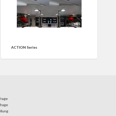
ACTION Series
frage
frage
llung