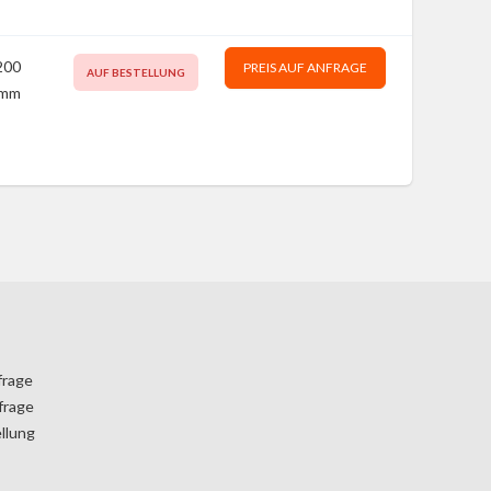
200
PREIS AUF ANFRAGE
AUF BESTELLUNG
mm
frage
frage
llung