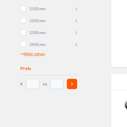
2100 mm
1
2200 mm
1
2300 mm
1
2400 mm
1
Mehr sehen
Preis
€
zu