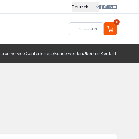
Deutsch
0
EINLOGGEN
ctron Service Center
Service
Kunde werden
Über uns
Kontakt