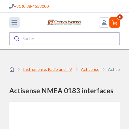
+31 (0)88-4553000
0
Suche
Instrumente, Radio und TV
Actisense
Actisense 
Actisense NMEA 0183 interfaces