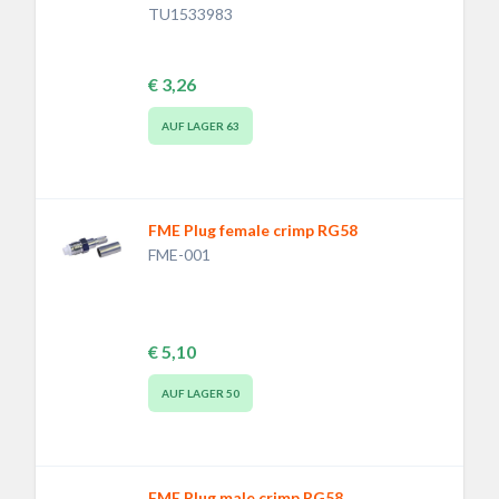
TU1533983
€ 3,26
AUF LAGER
63
FME Plug female crimp RG58
FME-001
€ 5,10
AUF LAGER
50
FME Plug male crimp RG58