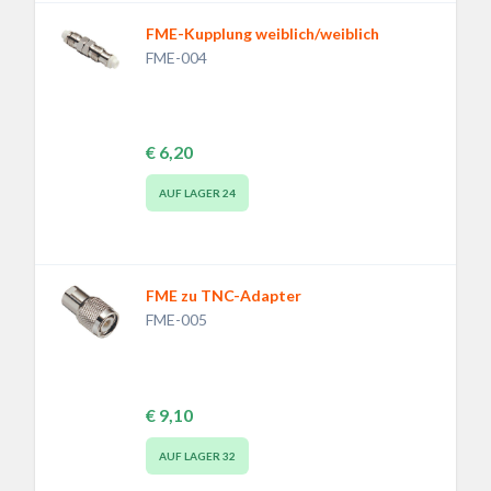
FME-Kupplung weiblich/weiblich
FME-004
€ 6,20
AUF LAGER
24
FME zu TNC-Adapter
FME-005
€ 9,10
AUF LAGER
32