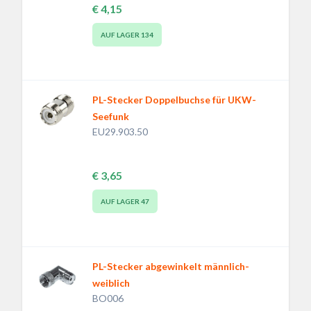
€ 4,15
AUF LAGER
134
PL-Stecker Doppelbuchse für UKW-
Seefunk
EU29.903.50
€ 3,65
AUF LAGER
47
PL-Stecker abgewinkelt männlich-
weiblich
BO006