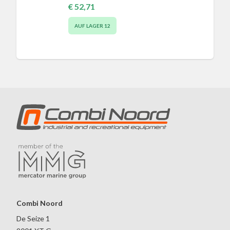
€ 52,71
AUF LAGER
12
Combi Noord
De Seize 1