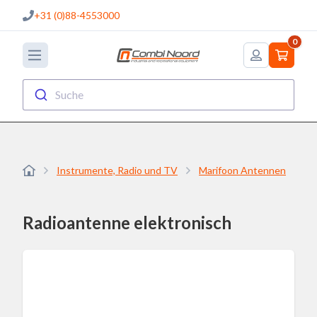
+31 (0)88-4553000
0
Suche
Instrumente, Radio und TV
Marifoon Antennen
Ra
Radioantenne elektronisch