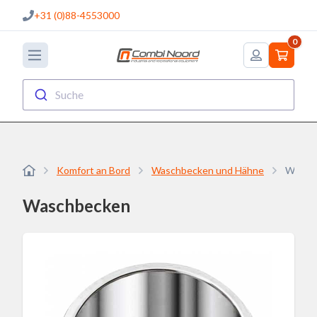
+31 (0)88-4553000
0
Suche
Komfort an Bord
Waschbecken und Hähne
Wasch
Waschbecken