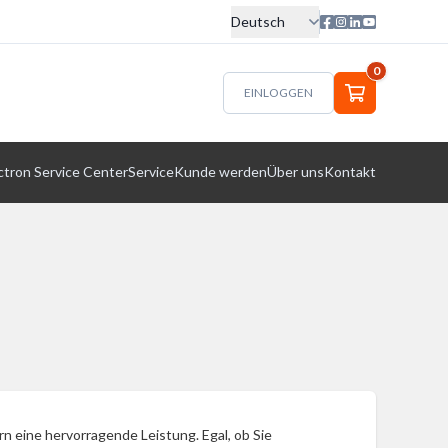
Deutsch
0
EINLOGGEN
ctron Service Center
Service
Kunde werden
Über uns
Kontakt
n eine hervorragende Leistung. Egal, ob Sie