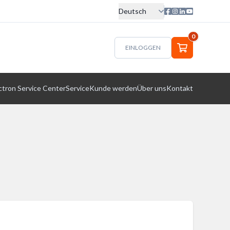
Deutsch
0
EINLOGGEN
ctron Service Center
Service
Kunde werden
Über uns
Kontakt