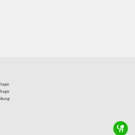
frage
frage
llung