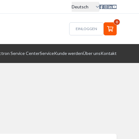
Deutsch
0
EINLOGGEN
ctron Service Center
Service
Kunde werden
Über uns
Kontakt