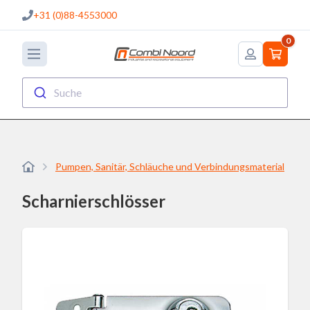
+31 (0)88-4553000
0
Suche
Pumpen, Sanitär, Schläuche und Verbindungsmaterial
V
Scharnierschlösser