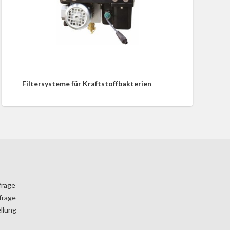
Filtersysteme für Kraftstoffbakterien
frage
frage
llung