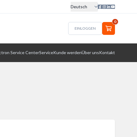
Deutsch
0
EINLOGGEN
ctron Service Center
Service
Kunde werden
Über uns
Kontakt