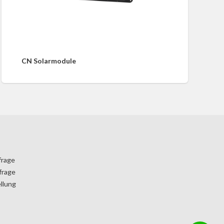
CN Solarmodule
frage
frage
llung