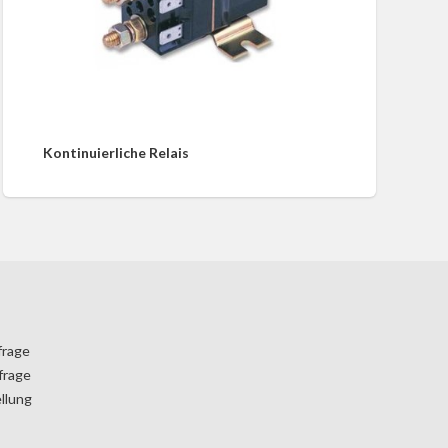
Kontinuierliche Relais
frage
frage
llung