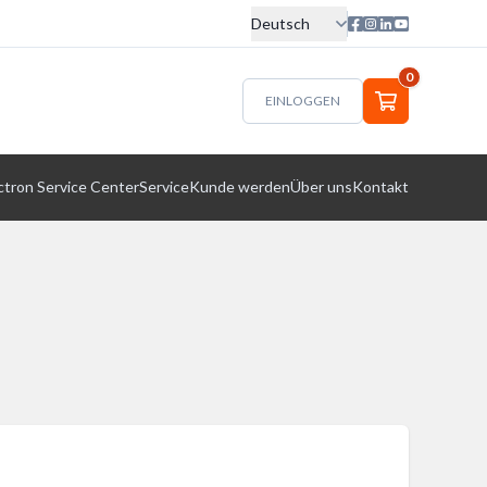
Deutsch
0
EINLOGGEN
ctron Service Center
Service
Kunde werden
Über uns
Kontakt