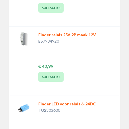
AUF LAGER
8
Finder relais 25A 2P maak 12V
ES7934920
€ 42,99
AUF LAGER
7
Finder LED voor relais 6-24DC
TU2303600