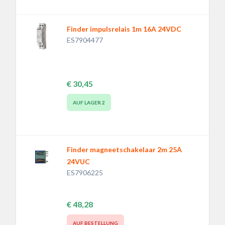
Finder impulsrelais 1m 16A 24VDC
ES7904477
€ 30,45
AUF LAGER
2
Finder magneetschakelaar 2m 25A
24VUC
ES7906225
€ 48,28
AUF BESTELLUNG