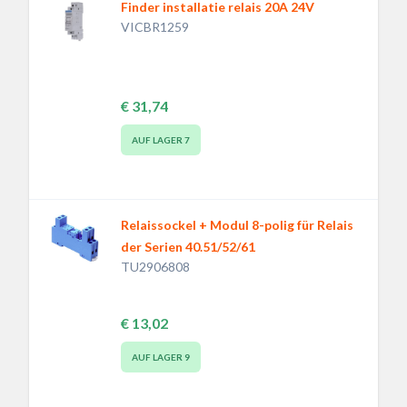
Finder installatie relais 20A 24V
VICBR1259
€ 31,74
AUF LAGER
7
Relaissockel + Modul 8-polig für Relais
der Serien 40.51/52/61
TU2906808
€ 13,02
AUF LAGER
9