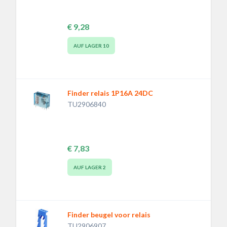
€ 9,28
AUF LAGER
10
Finder relais 1P16A 24DC
TU2906840
€ 7,83
AUF LAGER
2
Finder beugel voor relais
TU2906907