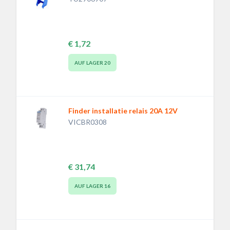
€ 1,72
AUF LAGER
20
Finder installatie relais 20A 12V
VICBR0308
€ 31,74
AUF LAGER
16