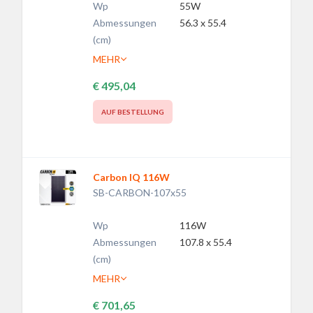
Wp
55W
Abmessungen
56.3 x 55.4
(cm)
MEHR
€ 495,04
AUF BESTELLUNG
Carbon IQ 116W
SB-CARBON-107x55
Wp
116W
Abmessungen
107.8 x 55.4
(cm)
MEHR
€ 701,65