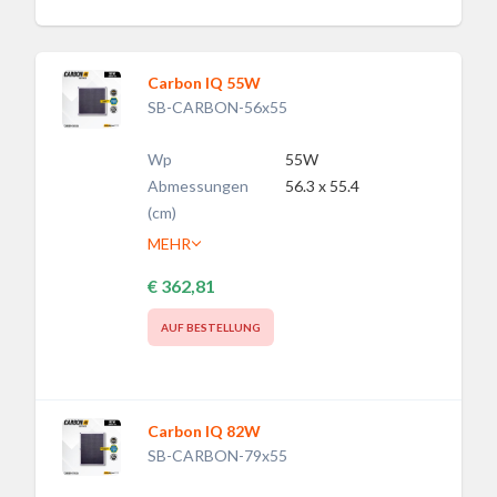
Carbon IQ 55W
SB-CARBON-56x55
Wp
55W
Abmessungen
56.3 x 55.4
(cm)
MEHR
€ 362,81
AUF BESTELLUNG
Carbon IQ 82W
SB-CARBON-79x55