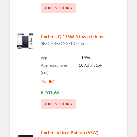
AUF BESTELLUNG
Carbon IQ 116W Athwartships
SB-CARBONX-107x55
Wp
116W
Abmessungen
107.8 x 55.4
(cm)
MEHR
€ 701,65
AUF BESTELLUNG
Carbon Velcro Batten (55W)