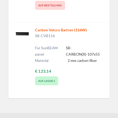
AUF BESTELLUNG
Carbon Velcro Batten (116W)
SB-CVB116
Für SunBEAM
SB-
panel
CARBON(X)-107x55
Material
2 mm carbon fiber
€ 123,14
AUF LAGER
1