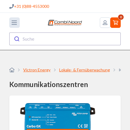
+31 (0)88-4553000
0
Suche
Victron Energy
Lokale- & Fernüberwachung
Kommu
Kommunikationszentren