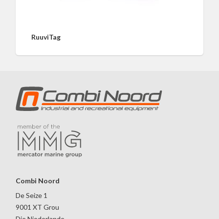
RuuviTag
Combi Noord
De Seize 1
9001 XT Grou
Die Niederlande