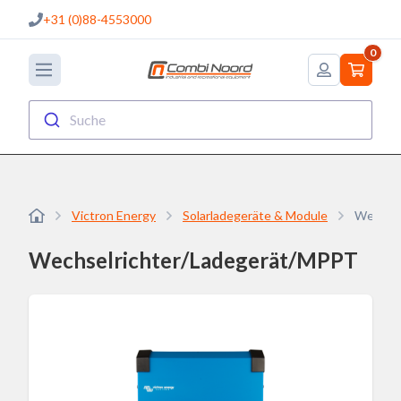
+31 (0)88-4553000
0
Suche
Victron Energy
Solarladegeräte & Module
Wechsel
Wechselrichter/Ladegerät/MPPT